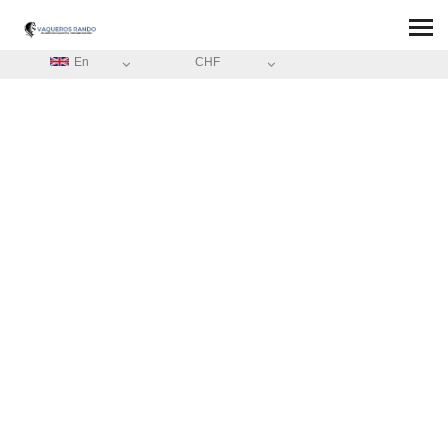
En
CHF
HOME
/
ABOUT
ABOUT
VAQUEROS
RANDO
TripAdvisor comments