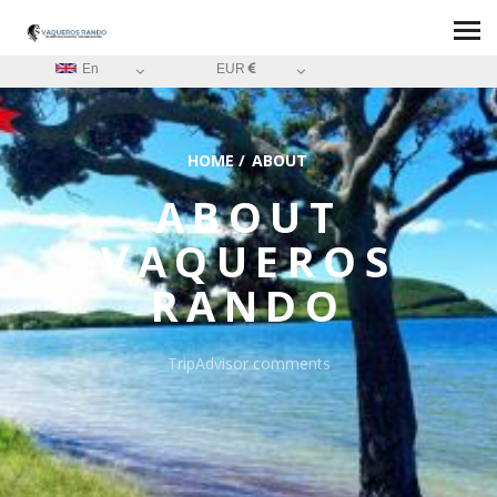
En
EUR
HOME
/
ABOUT
ABOUT
VAQUEROS
RANDO
TripAdvisor comments