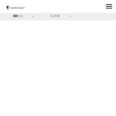
En
EUR
HOME
/
FREQUENTLY ASKED QUESTIONS - VAQUEROS RANDO
BLOG