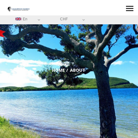
En
CHF
HOME
/
ABOUT