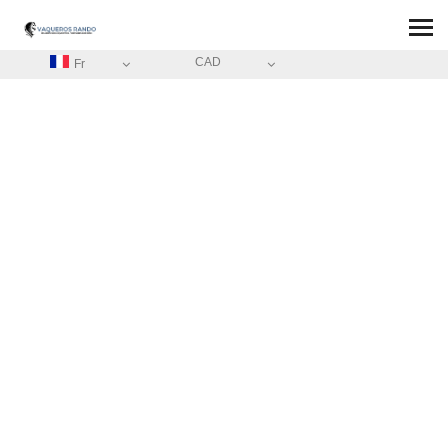
CAD
Fr
ACCUEIL
/
CONDITIONS GÉNÉRALES DE VENTE BON CADEAU
BLOG