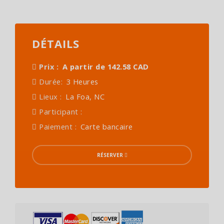
DÉTAILS
Prix :
A partir de 142.58 CAD
Durée:
3 Heures
Lieux :
La Foa, NC
Participant :
Paiement :
Carte bancaire
RÉSERVER