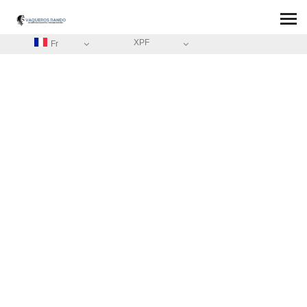
XPF
Fr
ACCUEIL
/
CONDITIONS GÉNÉRALES DE VENTE BON CADEAU
BLOG