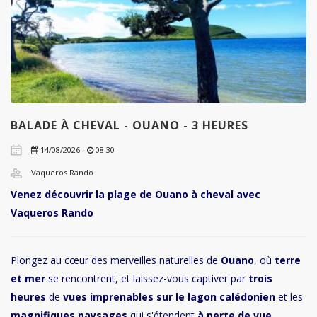
BALADE À CHEVAL - OUANO - 3 HEURES
14/08/2026 -
08:30
Vaqueros Rando
Venez découvrir la plage de Ouano à cheval avec
Vaqueros Rando
Plongez au cœur des merveilles naturelles de
Ouano
, où
terre
et mer
se rencontrent, et laissez-vous captiver par
trois
heures
de
vues imprenables sur le lagon calédonien
et les
magnifiques paysages
qui s'étendent
à perte de vue
..