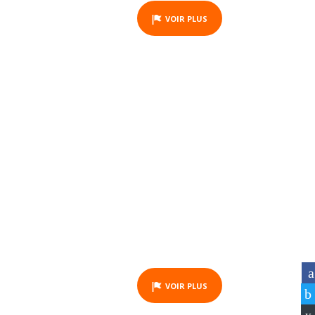
VOIR PLUS
BON CADEAU - BALADE À
CHEVAL - OUANO - 2
HEURES
ACTIVITY
VOIR PLUS