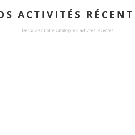
OS ACTIVITÉS RÉCENT
Découvrez notre catalogue d'activités récentes
BALADE À CHEVAL -
OUANO - 2 HEURES
ACTIVITY