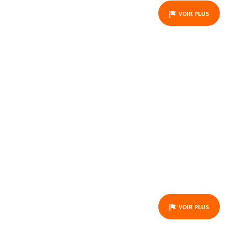
VOIR PLUS
BALADE À CHEVAL -
OUANO - JOURNÉE
ACTIVITY
VOIR PLUS