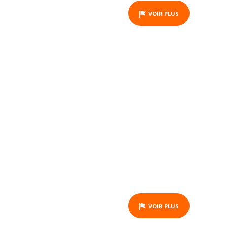
VOIR PLUS
BON CADEAU - BALADE À
CHEVAL - LA FOA - 2
HEURES
ACTIVITY
VOIR PLUS