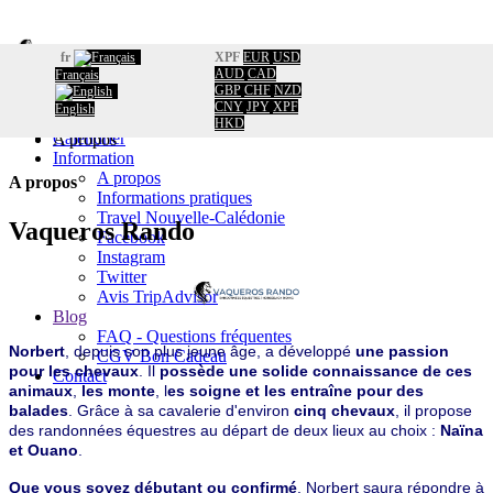
fr
XPF
EUR
USD
AUD
CAD
Français
GBP
CHF
NZD
Accueil
CNY
JPY
XPF
English
Réservation
Accueil
/
HKD
Calendrier
A propos
Information
A propos
A propos
Informations pratiques
Travel Nouvelle-Calédonie
Vaqueros Rando
Facebook
Instagram
Twitter
Avis TripAdvisor
Blog
FAQ - Questions fréquentes
Norbert
, depuis son plus jeune âge, a développé
une passion
CGV Bon Cadeau
pour les chevaux
. Il
possède une solide connaissance de ces
Contact
animaux
,
les monte
, l
es soigne et les entraîne pour des
balades
. Grâce à sa cavalerie d'environ
cinq chevaux
, il propose
des randonnées équestres au départ de deux lieux au choix :
Naïna
et Ouano
.
Que vous soyez débutant ou confirmé
, Norbert saura répondre à