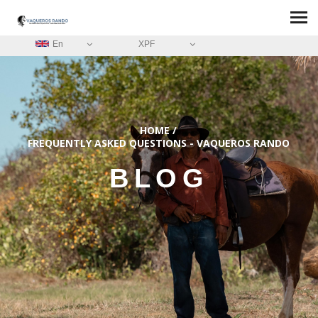
En
XPF
HOME
/
FREQUENTLY ASKED QUESTIONS - VAQUEROS RANDO
BLOG