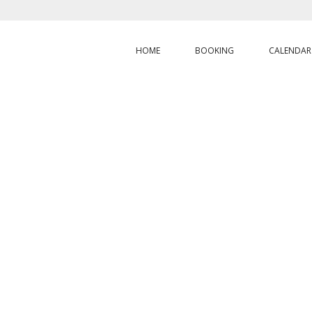
HOME
BOOKING
CALENDAR
HOME
/
GENERAL CONDITIONS OF SALE FOR GIFT VOUCHERS
BLOG