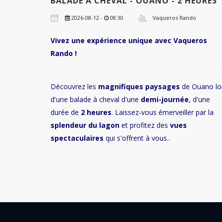
BALADE À CHEVAL - OUANO - 2 HEURES
2026-08-12 -
08:30
Vaqueros Rando
Vivez une expérience unique avec Vaqueros
Rando !
Découvrez les
magnifiques paysages
de Ouano lo
d'une balade à cheval d'une
demi-journée
, d'une
durée de
2 heures
. Laissez-vous émerveiller par la
splendeur du lagon
et profitez des
vues
spectaculaires
qui s'offrent à vous..