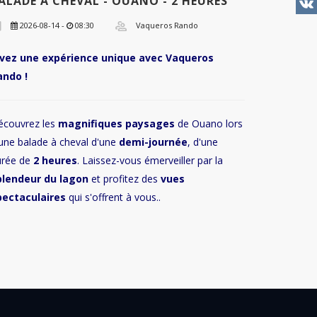
ALADE À CHEVAL - OUANO - 2 HEURES
2026-08-14 -
08:30
Vaqueros Rando
ivez une expérience unique avec Vaqueros
ando !
écouvrez les
magnifiques paysages
de Ouano lors
une balade à cheval d'une
demi-journée
, d'une
urée de
2 heures
. Laissez-vous émerveiller par la
plendeur du lagon
et profitez des
vues
pectaculaires
qui s'offrent à vous..