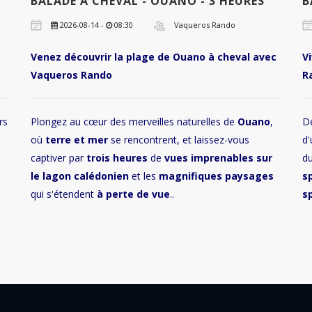
BALADE À CHEVAL - OUANO - 3 HEURES
B
2026-08-14 -
08:30
Vaqueros Rando
Venez découvrir la plage de Ouano à cheval avec
V
Vaqueros Rando
R
rs
Plongez au cœur des merveilles naturelles de
Ouano
,
D
où
terre et mer
se rencontrent, et laissez-vous
d'
captiver par
trois heures
de
vues imprenables sur
d
le lagon calédonien
et les
magnifiques paysages
s
qui s'étendent
à perte de vue
..
s