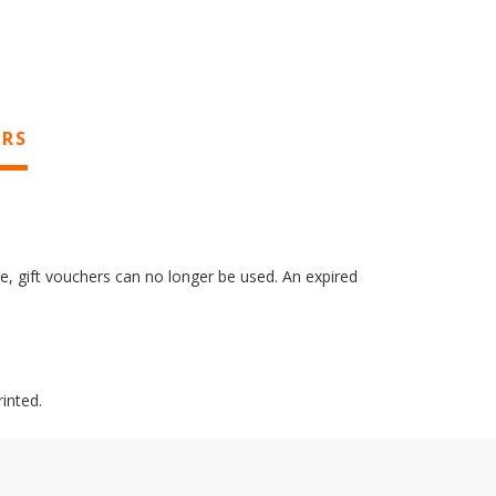
ERS
ate, gift vouchers can no longer be used. An expired
rinted.