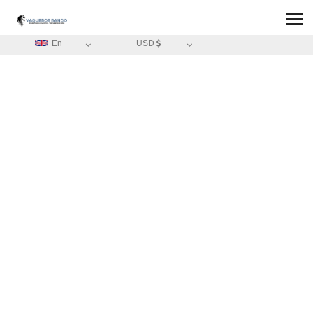
En
USD
HOME
/
GENERAL CONDITIONS OF SALE FOR GIFT VOUCHERS
BLOG