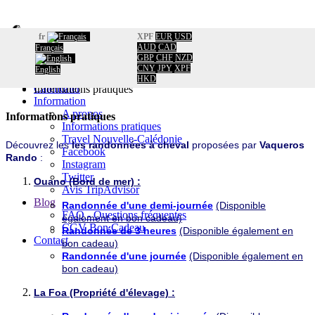
fr
XPF
EUR
USD
AUD
CAD
Français
GBP
CHF
NZD
Accueil
CNY
JPY
XPF
English
Réservation
Accueil
/
HKD
Calendrier
Informations pratiques
Information
A propos
Informations pratiques
Informations pratiques
Travel Nouvelle-Calédonie
Découvrez les
les
randonnées à cheval
proposées par
Vaqueros
Facebook
Rando
:
Instagram
Twitter
Ouano (Bord de mer) :
Avis TripAdvisor
Blog
Randonnée d'une demi-journée
(Disponible
FAQ - Questions fréquentes
également en bon cadeau)
CGV Bon Cadeau
Randonnée de 3 heures
(Disponible également en
Contact
bon cadeau)
Randonnée d'une journée
(Disponible également en
bon cadeau)
La Foa (Propriété d'élevage) :