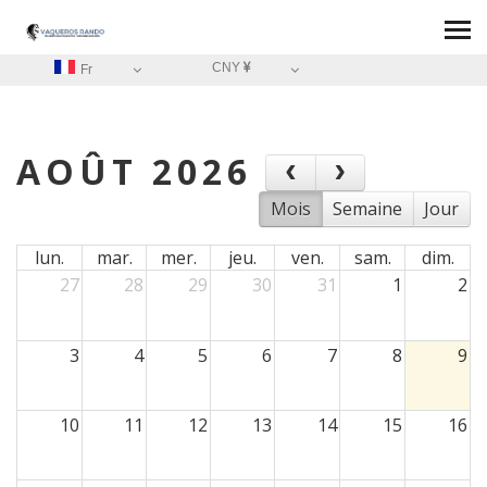
CNY
Fr
AOÛT 2026
Mois
Semaine
Jour
lun.
mar.
mer.
jeu.
ven.
sam.
dim.
27
28
29
30
31
1
2
3
4
5
6
7
8
9
10
11
12
13
14
15
16