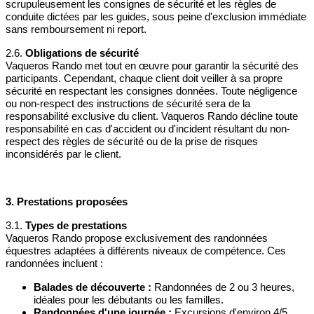
validité d’un an seront considérés comme
scrupuleusement les consignes de sécurité et les règles de
définitivement expirés
, sans possibilité de
conduite dictées par les guides, sous peine d'exclusion immédiate
compensation.
Toute demande d’extension de
sans remboursement ni report.
validité doit être adressée à Vaqueros Rando, qui
se réserve le droit d’accepter ou de refuser cette
2.6.
Obligations de sécurité
demande.
Vaqueros Rando met tout en œuvre pour garantir la sécurité des
participants. Cependant, chaque client doit veiller à sa propre
sécurité en respectant les consignes données. Toute négligence
Le client est informé que les présentes conditions
ou non-respect des instructions de sécurité sera de la
d'annulation peuvent être mises à jour à tout moment,
responsabilité exclusive du client. Vaqueros Rando décline toute
sans préavis, auquel cas les nouvelles conditions
responsabilité en cas d'accident ou d'incident résultant du non-
seront appliquées.
respect des règles de sécurité ou de la prise de risques
inconsidérés par le client.
Ce document annule et remplace les précédentes
conditions d'annulation.
3. Prestations proposées
Le client est informé que les présentes conditions
d'annulation peuvent être mises à jour à tout moment,
3.1.
Types de prestations
sans préavis, auquel cas les nouvelles conditions
Vaqueros Rando propose exclusivement des randonnées
seront appliquées.
équestres adaptées à différents niveaux de compétence. Ces
randonnées incluent :
Ce document annule et remplace les précédentes
conditions d'annulation.
Balades de découverte :
Randonnées de 2 ou 3 heures,
idéales pour les débutants ou les familles.
Randonnées d'une journée :
Excursions d'environ 4/5