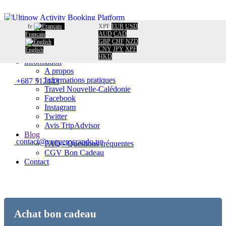
fr
XPF
EUR
USD
Accueil
AUD
CAD
Français
GBP
CHF
NZD
Réservation
CNY
JPY
XPF
English
Calendrier
HKD
Retour au produit
Information
A propos
Informations pratiques
+687 512443
Travel Nouvelle-Calédonie
Facebook
Instagram
Twitter
Avis TripAdvisor
Blog
contact@vaquerosrando.nc
FAQ - Questions fréquentes
CGV Bon Cadeau
Contact
Achat bon cadeau