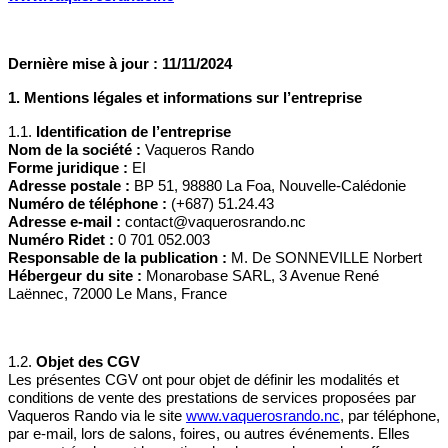
Vaqueros Rando, les bons cadeaux sont
fermement
non remboursables, non échangeables, et non
reportables
. Toute demande de remboursement, de
modification ou de report sera systématiquement
Dernière mise à jour : 11/11/2024
refusée, quel que soit le motif invoqué par le client, y
compris en cas de force majeure personnelle.
1. Mentions légales et informations sur l’entreprise
Engagement du bénéficiaire
1.1.
Identification de l’entreprise
En achetant ou en utilisant un bon cadeau, le client
Nom de la société :
Vaqueros Rando
accepte sans réserve les présentes conditions
Forme juridique :
EI
d’utilisation. Le non-respect des délais impartis ou
Adresse postale :
BP 51, 98880 La Foa, Nouvelle-Calédonie
des modalités précisées entraînera la perte définitive
Numéro de téléphone :
(+687) 51.24.43
du bon cadeau, sans compensation.
Adresse e-mail :
contact@vaquerosrando.nc
Numéro Ridet :
0 701 052.003
Responsable de la publication :
M. De SONNEVILLE Norbert
2. Annulation ou modification par Vaqueros Rando
Hébergeur du site :
Monarobase SARL, 3 Avenue René
Laënnec, 72000 Le Mans, France
Annulation pour cause de force majeure
Vaqueros Rando se réserve le droit d’annuler une
prestation prévue avec un bon cadeau en cas de
1.2.
Objet des CGV
force majeure
, incluant, sans s’y limiter, les
Les présentes CGV ont pour objet de définir les modalités et
intempéries, les restrictions gouvernementales, les
conditions de vente des prestations de services proposées par
émeutes, ou tout autre événement imprévisible et
irrésistible échappant à son contrôle.
Vaqueros Rando via le site
www.vaquerosrando.nc
, par téléphone,
par e-mail, lors de salons, foires, ou autres événements. Elles
En cas d’annulation, le bon cadeau