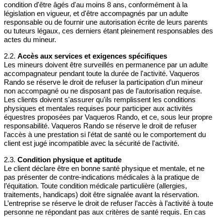
non-présentation répétée
condition d'être âgés d'au moins 8 ans, conformément à la
législation en vigueur, et d'être accompagnés par un adulte
Vaqueros Rando se réserve le droit de refuser toute
responsable ou de fournir une autorisation écrite de leurs parents
nouvelle réservation d’un client qui ne se présente
ou tuteurs légaux, ces derniers étant pleinement responsables des
pas à plusieurs reprises, sans justification valable.
actes du mineur.
Une exclusion définitive pourra être envisagée dans
ce cas.
2.2.
Accès aux services et exigences spécifiques
Les mineurs doivent être surveillés en permanence par un adulte
accompagnateur pendant toute la durée de l'activité. Vaqueros
4. Responsabilité du bénéficiaire
Rando se réserve le droit de refuser la participation d’un mineur
Respect des conditions d’utilisation
non accompagné ou ne disposant pas de l’autorisation requise.
Les clients doivent s'assurer qu'ils remplissent les conditions
Le bénéficiaire est tenu de respecter les conditions
physiques et mentales requises pour participer aux activités
précisées lors de l’achat, notamment la période de
équestres proposées par Vaqueros Rando, et ce, sous leur propre
validité d’un an et les modalités de réservation. Toute
responsabilité. Vaqueros Rando se réserve le droit de refuser
utilisation en dehors de ces conditions entraînera la
l'accès à une prestation si l'état de santé ou le comportement du
perte totale et irréversible
du bon cadeau.
client est jugé incompatible avec la sécurité de l'activité.
Communication des informations
personnelles
2.3.
Condition physique et aptitude
Le client déclare être en bonne santé physique et mentale, et ne
Lors de la réservation, le client doit fournir des
pas présenter de contre-indications médicales à la pratique de
informations exactes et complètes (nom,
l’équitation. Toute condition médicale particulière (allergies,
coordonnées, nom et prénom du bénéficiaire, etc.).
traitements, handicaps) doit être signalée avant la réservation.
Toute erreur ou omission rendant la réservation
L’entreprise se réserve le droit de refuser l’accès à l’activité à toute
incomplète pourra entraîner la perte définitive du bon
personne ne répondant pas aux critères de santé requis. En cas
cadeau.