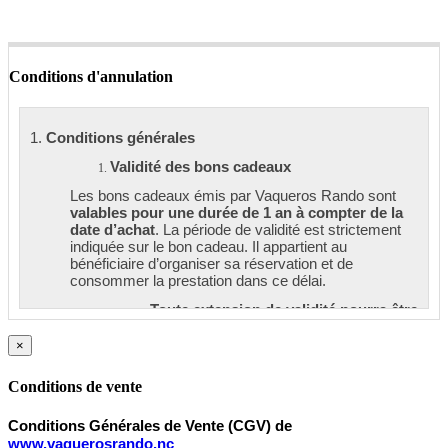
Conditions d'annulation
1.
Conditions générales
Validité des bons cadeaux
Les bons cadeaux émis par Vaqueros Rando sont
valables pour une durée de 1 an à compter de la
date d’achat
. La période de validité est strictement
indiquée sur le bon cadeau. Il appartient au
bénéficiaire d’organiser sa réservation et de
consommer la prestation dans ce délai.
Toute extension de validité pourra être
accordée uniquement à titre
exceptionnel, sous réserve de l’accord
×
préalable de Vaqueros Rando.
Conditions de vente
Non-remboursement, non-échange et non-
report
Conditions Générales de Vente (CGV) de
Conformément aux conditions générales de vente de
www.vaquerosrando.nc