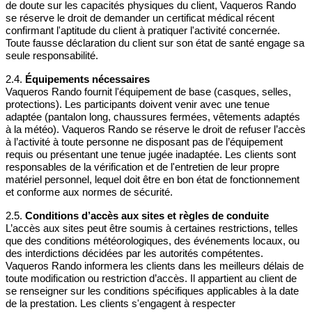
de doute sur les capacités physiques du client, Vaqueros Rando
Responsabilité en cas de perte ou vol
se réserve le droit de demander un certificat médical récent
confirmant l'aptitude du client à pratiquer l'activité concernée.
Vaqueros Rando ne sera pas tenu responsable en
Toute fausse déclaration du client sur son état de santé engage sa
cas de perte ou de vol d’un bon cadeau. Aucun
seule responsabilité.
duplicata ou remplacement ne sera émis. Il appartient
au bénéficiaire de conserver son bon cadeau en lieu
2.4.
Équipements nécessaires
sûr jusqu’à son utilisation.
Vaqueros Rando fournit l'équipement de base (casques, selles,
protections). Les participants doivent venir avec une tenue
adaptée (pantalon long, chaussures fermées, vêtements adaptés
5. Conditions spécifiques pour les bons cadeaux
à la météo). Vaqueros Rando se réserve le droit de refuser l’accès
à l’activité à toute personne ne disposant pas de l’équipement
Non-cumulable avec d’autres offres
requis ou présentant une tenue jugée inadaptée. Les clients sont
Les bons cadeaux ne peuvent être cumulés avec
responsables de la vérification et de l'entretien de leur propre
d’autres promotions, réductions ou offres spéciales,
matériel personnel, lequel doit être en bon état de fonctionnement
sauf mention contraire précisée lors de l’achat.
et conforme aux normes de sécurité.
Limites d’utilisation
2.5.
Conditions d’accès aux sites et règles de conduite
Un bon cadeau ne peut être utilisé qu’une seule fois
L’accès aux sites peut être soumis à certaines restrictions, telles
pour une prestation spécifique. Toute prestation
que des conditions météorologiques, des événements locaux, ou
partiellement utilisée ou non consommée sera
des interdictions décidées par les autorités compétentes.
considérée comme intégralement réalisée.
Vaqueros Rando informera les clients dans les meilleurs délais de
toute modification ou restriction d’accès. Il appartient au client de
Expiration des bons cadeaux
se renseigner sur les conditions spécifiques applicables à la date
Les bons cadeaux non utilisés dans leur période de
de la prestation. Les clients s'engagent à respecter