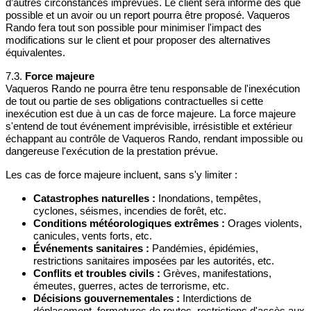
d’autres circonstances imprévues. Le client sera informé dès que
possible et un avoir ou un report pourra être proposé. Vaqueros
Rando fera tout son possible pour minimiser l'impact des
modifications sur le client et pour proposer des alternatives
équivalentes.
7.3.
Force majeure
Vaqueros Rando ne pourra être tenu responsable de l'inexécution
de tout ou partie de ses obligations contractuelles si cette
inexécution est due à un cas de force majeure. La force majeure
s'entend de tout événement imprévisible, irrésistible et extérieur
échappant au contrôle de Vaqueros Rando, rendant impossible ou
dangereuse l'exécution de la prestation prévue.
Les cas de force majeure incluent, sans s'y limiter :
Catastrophes naturelles :
Inondations, tempêtes,
cyclones, séismes, incendies de forêt, etc.
Conditions météorologiques extrêmes :
Orages violents,
canicules, vents forts, etc.
Événements sanitaires :
Pandémies, épidémies,
restrictions sanitaires imposées par les autorités, etc.
Conflits et troubles civils :
Grèves, manifestations,
émeutes, guerres, actes de terrorisme, etc.
Décisions gouvernementales :
Interdictions de
déplacement, fermetures de routes, restrictions d'accès aux