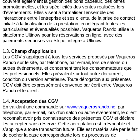
couvrent également la gestion des bons cadeaux, des offres
restera valide pour une nouvelle
promotionnelles, et les spécificités des ventes réalisées lors
réservation
, sous réserve de
d'événements. Elles visent à formaliser l'ensemble des
disponibilité et dans les limites de sa
interactions entre l'entreprise et ses clients, de la prise de contact
période de validité.
initiale à la finalisation de la prestation, en intégrant toutes les
Une extension de validité pourra être
particularités et éventualités possibles. Vaqueros Rando utilise la
envisagée à titre exceptionnel, sous
plateforme Ultinow pour les réservations en ligne, avec des
réserve de l’accord préalable de
paiements sécurisés via Stripe, intégré à Ultinow.
Vaqueros Rando
.
Modification de la prestation
1.3.
Champ d’application
Les CGV s’appliquent à tous les services proposés par Vaqueros
Pour des raisons de sécurité, de météo défavorable,
Rando sur le site, par téléphone, par e-mail, lors de salons ou
ou d’autres circonstances imprévues, Vaqueros
autres événements, et concernent tant les consommateurs que
Rando peut modifier l’itinéraire, le contenu ou le
les professionnels. Elles prévalent sur tout autre document,
déroulement d’une prestation prévue avec un bon
condition ou version antérieure. Toute dérogation aux présentes
cadeau. Ces modifications :
CGV doit être expressément convenue par écrit entre Vaqueros
Ne donneront lieu à aucun
Rando et le client.
remboursement, ni avoir, ni
compensation.
1.4.
Acceptation des CGV
Seront réalisées dans l’intérêt de la
En validant une commande sur
www.vaquerosrando.nc
, par
sécurité et du confort des participants.
téléphone, par e-mail, lors d’un salon ou autre événement, le client
reconnaît avoir pris connaissance des présentes CGV et déclare
Exclusion des responsabilités
les accepter sans réserve. Cette acceptation est irrévocable et
Vaqueros Rando ne pourra être tenu responsable des
s'applique à toute transaction future. Elle est matérialisée par le fait
préjudices indirects ou coûts additionnels subis par le
de cocher la case correspondante lors du processus de
bénéficiaire (par exemple, frais de déplacement ou