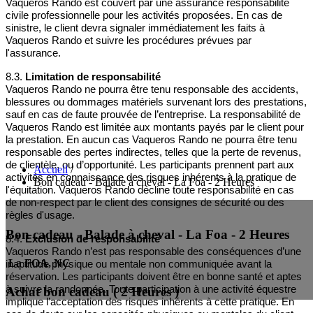
Vaqueros Rando est couvert par une assurance responsabilité
civile professionnelle pour les activités proposées. En cas de
sinistre, le client devra signaler immédiatement les faits à
Vaqueros Rando et suivre les procédures prévues par
l'assurance.
8.3.
Limitation de responsabilité
Vaqueros Rando ne pourra être tenu responsable des accidents,
blessures ou dommages matériels survenant lors des prestations,
sauf en cas de faute prouvée de l’entreprise. La responsabilité de
Vaqueros Rando est limitée aux montants payés par le client pour
la prestation. En aucun cas Vaqueros Rando ne pourra être tenu
responsable des pertes indirectes, telles que la perte de revenus,
de clientèle, ou d’opportunité. Les participants prennent part aux
Accueil
/
activités en connaissance des risques inhérents à la pratique de
Bon cadeau - Balade à cheval - La Foa - 2 Heures
l'équitation. Vaqueros Rando décline toute responsabilité en cas
de non-respect par le client des consignes de sécurité ou des
règles d'usage.
Bon cadeau - Balade à cheval - La Foa - 2 Heures
8.4.
Exclusion de responsabilité
Vaqueros Rando n’est pas responsable des conséquences d’une
La FOA, NC
inaptitude physique ou mentale non communiquée avant la
réservation. Les participants doivent être en bonne santé et aptes
à suivre la randonnée. Toute participation à une activité équestre
Achat bon cadeau ( 2 Heures )
implique l’acceptation des risques inhérents à cette pratique. En