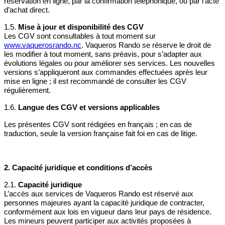
réservation en ligne, par la confirmation téléphonique, ou par l’acte
d’hébergement) en cas d’annulation ou de
d’achat direct.
modification pour des raisons indépendantes de sa
volonté.
1.5.
Mise à jour et disponibilité des CGV
Les CGV sont consultables à tout moment sur
Alternative en cas d’annulation totale
www.vaquerosrando.nc
. Vaqueros Rando se réserve le droit de
les modifier à tout moment, sans préavis, pour s’adapter aux
Si Vaqueros Rando ne peut proposer ni report ni
alternative pour une prestation annulée, le bon
évolutions légales ou pour améliorer ses services. Les nouvelles
cadeau restera valide jusqu’à expiration de sa
versions s’appliqueront aux commandes effectuées après leur
période initiale.
Toute extension de validité
mise en ligne ; il est recommandé de consulter les CGV
nécessitera l’accord explicite de Vaqueros Rando.
régulièrement.
1.6.
Langue des CGV et versions applicables
3. Non-présentation
Les présentes CGV sont rédigées en français ; en cas de
Considération du bon cadeau comme utilisé
traduction, seule la version française fait foi en cas de litige.
En cas de
non-présentation
du bénéficiaire à la date
et à l’heure convenues sans préavis écrit validé par
Vaqueros Rando :
2. Capacité juridique et conditions d’accès
Le bon cadeau sera automatiquement
2.1.
Capacité juridique
considéré comme utilisé.
L’accès aux services de Vaqueros Rando est réservé aux
La prestation ne pourra être ni reportée,
personnes majeures ayant la capacité juridique de contracter,
ni reprogrammée, ni remboursée.
conformément aux lois en vigueur dans leur pays de résidence.
Réservations ultérieures refusées en cas de
Les mineurs peuvent participer aux activités proposées à