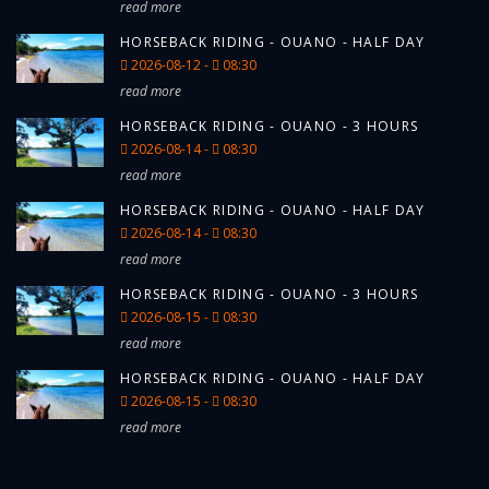
read more
respect des délais impartis ou des
modalités précisées entraînera la perte
HORSEBACK RIDING - OUANO - HALF DAY
définitive du bon cadeau, sans
2026-08-12 -
08:30
compensation.
read more
2. Annulation ou modification par Vaqueros
HORSEBACK RIDING - OUANO - 3 HOURS
Rando
2026-08-14 -
08:30
Annulation pour cause de force
read more
majeure
HORSEBACK RIDING - OUANO - HALF DAY
Vaqueros Rando se réserve le droit
2026-08-14 -
08:30
d’annuler une prestation prévue avec un
read more
bon cadeau en cas de
force majeure
,
incluant, sans s’y limiter, les intempéries,
HORSEBACK RIDING - OUANO - 3 HOURS
les restrictions gouvernementales, les
2026-08-15 -
08:30
émeutes, ou tout autre événement
read more
imprévisible et irrésistible échappant à
son contrôle.
HORSEBACK RIDING - OUANO - HALF DAY
En cas d’annulation, le bon cadeau
2026-08-15 -
08:30
read more
restera valide pour une nouvelle
réservation
, sous réserve de