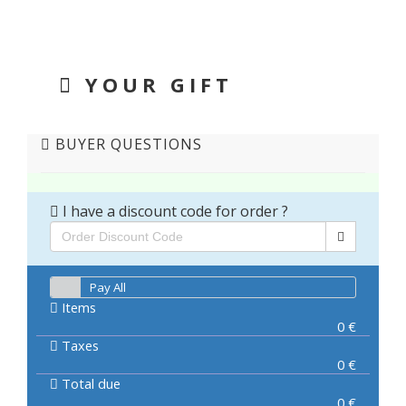
YOUR GIFT
BUYER QUESTIONS
I have a discount code for order ?
Pay All
Items
0
€
Taxes
0
€
Total due
0
€