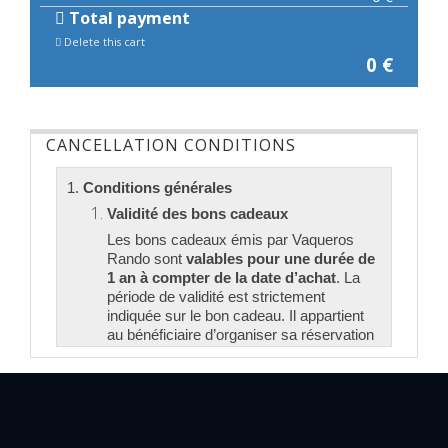
Total payment
Delete this cart
0
€
CANCELLATION CONDITIONS
1.
Conditions générales
Validité des bons cadeaux
Les bons cadeaux émis par Vaqueros
Rando sont
valables pour une durée de
1 an à compter de la date d’achat
. La
période de validité est strictement
indiquée sur le bon cadeau. Il appartient
au bénéficiaire d’organiser sa réservation
et de consommer la prestation dans ce
délai.
Toute extension de validité
pourra être accordée uniquement