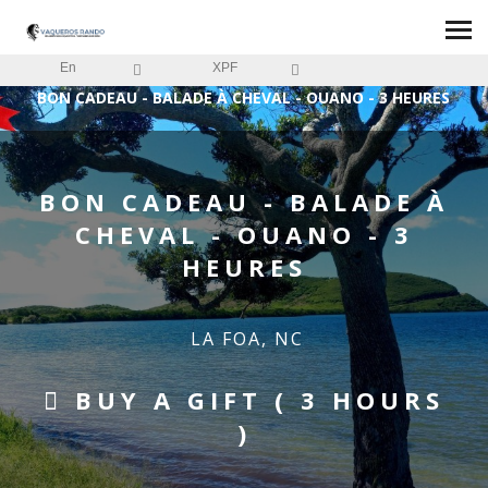
En
XPF
HOME
/
BON CADEAU - BALADE À CHEVAL - OUANO - 3 HEURES
BON CADEAU - BALADE À
CHEVAL - OUANO - 3
HEURES
LA FOA, NC
BUY A GIFT ( 3 HOURS
)