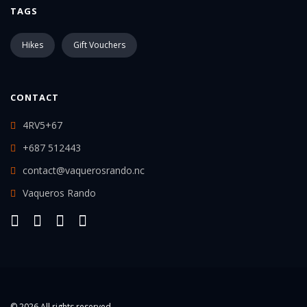
TAGS
disponibilité et dans les limites de
sa période de validité.
Hikes
Gift Vouchers
Une extension de validité pourra
être envisagée à titre
CONTACT
exceptionnel, sous réserve de
l’accord préalable de Vaqueros
4RV5+67
Rando
.
+687 512443
Modification de la prestation
contact@vaquerosrando.nc
Pour des raisons de sécurité, de météo
Vaqueros Rando
défavorable, ou d’autres circonstances
imprévues, Vaqueros Rando peut modifier
l’itinéraire, le contenu ou le déroulement
d’une prestation prévue avec un bon
cadeau. Ces modifications :
Ne donneront lieu à aucun
remboursement, ni avoir, ni
© 2026 All rights reserved.