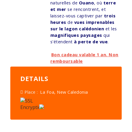
naturelles de
Ouano
, où
terre
et mer
se rencontrent, et
laissez-vous captiver par
trois
heures
de
vues imprenables
sur le lagon calédonien
et les
magnifiques paysages
qui
s'étendent
à perte de vue
.
Bon cadeau valable 1 an. Non
remboursable
DETAILS
Place :
La Foa, New Caledonia